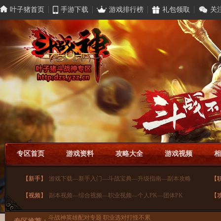
叶子猪首页
手游下载
游戏排行榜
礼包领取
关
专区首页
游戏资料
攻略大全
游戏视频
相
【新手】
游戏下载
—
新手入门
—
斗战宝典
—
升级指南
—
副本攻略
【
【视频】
副本视频
—
综合视频
—
职业视频
—
个人PK
—
团体PK
【