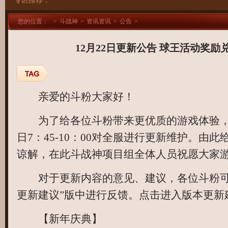
专区推荐：
斗战神职业、种族、副本、故事资料汇总
斗战神战斗2.0解析专题 新颖玩法体验
您的位置：
>
斗战神
>
资讯资讯
>
公告
>
斗战神神将专题 职业攻略加点解析！
12月22日更新公告 球王活动奖励
斗战神牛魔专题 职业攻略加点解析！
斗战神灵猴专题 职业攻略加点解析！
亲爱的斗粉大家好！
斗战神玉狐专题 职业攻略加点解析
为了给各位斗粉带来更优质的游戏体验，我
斗战神罗刹专题 职业攻略加点解析！
日7：45-10：00对全服进行更新维护。由
斗战神龙女专题 职业攻略加点解析！
谅解，在此斗战神项目组全体人员祝愿大家
斗战神新手专题 9月12日让我们一起飞！
对于更新内容的意见、建议，各位斗粉可
斗战神英雄配对专题 职业选对打怪不累
更新建议”版中进行反馈。点击进入版本更新建
【新年庆典】