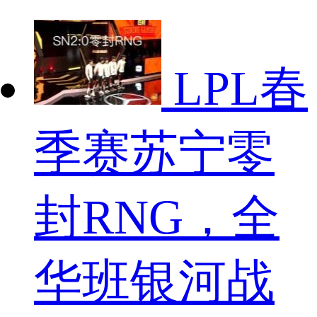
LPL春
季赛苏宁零
封RNG，全
华班银河战