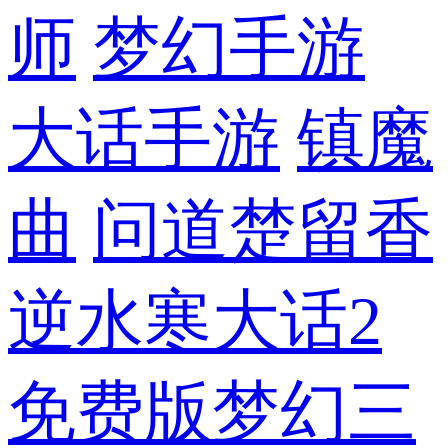
师
梦幻手游
大话手游
镇魔
曲
问道
楚留香
逆水寒
大话2
免费版
梦幻三