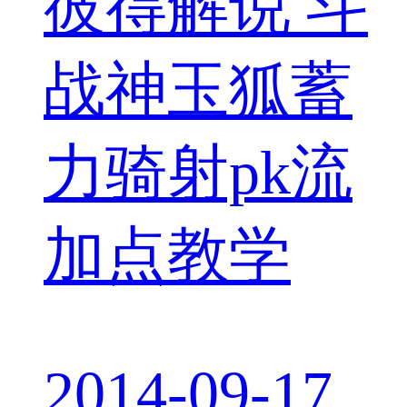
彼得解说 斗
战神玉狐蓄
力骑射pk流
加点教学
2014-09-17