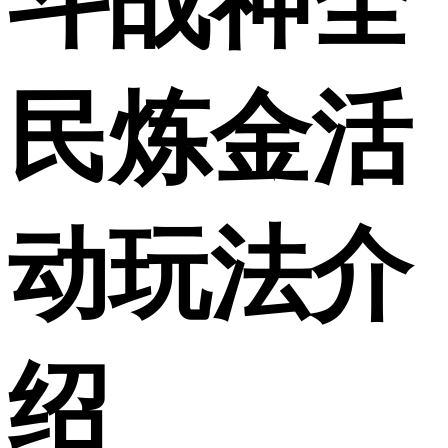
斗战神全
民炼金活
动玩法介
绍