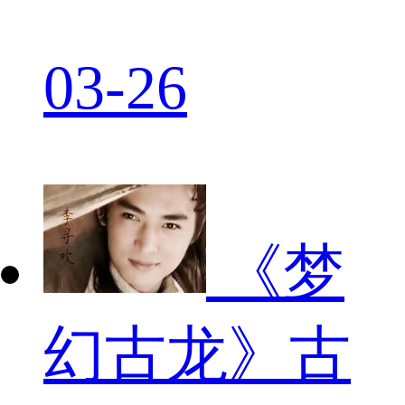
03-26
《梦
幻古龙》古