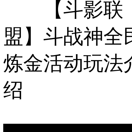
【斗影联
盟】斗战神全
炼金活动玩法
绍