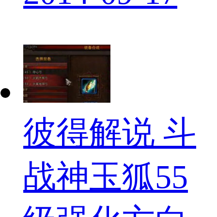
彼得解说 斗
战神玉狐55